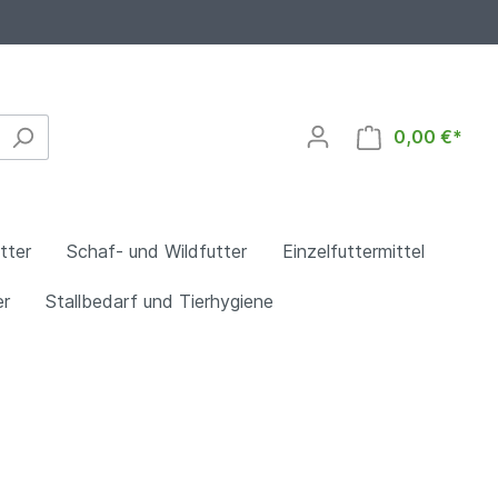
0,00 €*
tter
Schaf- und Wildfutter
Einzelfuttermittel
er
Stallbedarf und Tierhygiene
erdefutter
er
Straußenfutter
Pferdefutter ohne Hafer
Alpakafutter
Hafer
Sommerfutter
Mineralfutter für Pferde