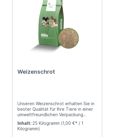
unser gesamtes Mischfuttersortiment
unser ges
nur mit Produkten, welche nicht
nur mit P
kennzeichnungspflichtig gemäß VO
kennzeich
(EG) Nr. 1829/2003 und 1830/2003
(EG) Nr. 
sind. Unsere Produkte sind demnach
sind. Uns
genfrei.
genfrei.
Weizenschrot
Unseren Weizenschrot erhalten Sie in
bester Qualität für Ihre Tiere in einer
umweltfreundlichen Verpackung
(Papiersack).Der Weizenschrot ist
Inhalt:
25 Kilogramm
(1,00 €* / 1
grob zerkleinerter Weizen und kommt
Kilogramm)
vor allem in der Schweinezucht zum
Einsatz.