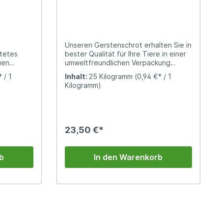
Unseren Gerstenschrot erhalten Sie in
tetes
bester Qualität für Ihre Tiere in einer
uen
umweltfreundlichen Verpackung
n
(Papiersack).Gerstenschrot wird aus
 / 1
Inhalt:
25 Kilogramm
(0,94 €* / 1
ien,
dem ganzen Gerstenkorn hergestellt.
Kilogramm)
nsschrot.
Im Vergleich zu Gerstenvollkornmehl
genau auf
ist es deutlich gröber. Alle wertvollen
n Sauen
Kornbestandteile bleiben durch das
 der Zeit
Schroten erhalten.
mung
23,50 €*
dem Tier
rfügung
b
In den Warenkorb
ie
zember
andel
her
 2018