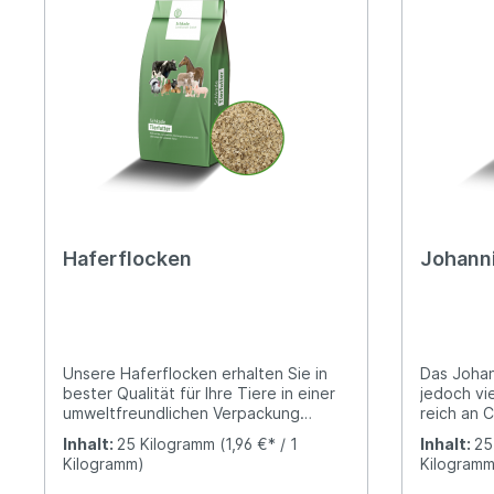
Haferflocken
Johann
Unsere Haferflocken erhalten Sie in
Das Johan
bester Qualität für Ihre Tiere in einer
jedoch vie
umweltfreundlichen Verpackung
reich an C
(Papiersack). Haferflocken
Vitamine 
Inhalt:
25 Kilogramm
(1,96 €* / 1
Inhalt:
25
beispielsweise für: Kaninchen im
Balaststo
Kilogramm)
Kilogramm
Winter in Außenhaltung
den süßli
empfehlenswert - 1 EL Haferflocken
Johannisb