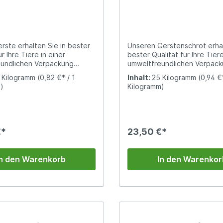
rste erhalten Sie in bester
Unseren Gerstenschrot erhal
ür Ihre Tiere in einer
bester Qualität für Ihre Tiere
undlichen Verpackung
umweltfreundlichen Verpac
k).Die Gerste ist ein
(Papiersack).Gerstenschrot 
 Kilogramm
(0,82 €* / 1
Inhalt:
25 Kilogramm
(0,94 €*
ratreiches Futtermittel für
dem ganzen Gerstenkorn her
)
Kilogramm)
ügelarten. Zur Mast von
Im Vergleich zu Gerstenvoll
 für die Haltung von
ist es deutlich gröber. Alle 
n sowie Puten ist Gerste
Kornbestandteile bleiben du
nswert.
Schroten erhalten.
€*
23,50 €*
In den Warenkorb
In den Warenkor