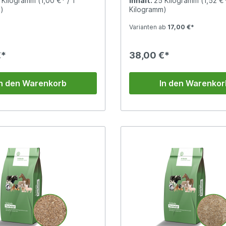
 Kilogramm
(1,00 €* / 1
Inhalt:
25 Kilogramm
(1,52 €*
egion.
(Papiersack).Sojaextraktion
)
Kilogramm)
hat einen hohen Eiweißgehalt
ein begehrtes Futtermittel f
Varianten ab
17,00 €*
Schweine und Rinder.
€*
38,00 €*
In den Warenkorb
In den Warenkor