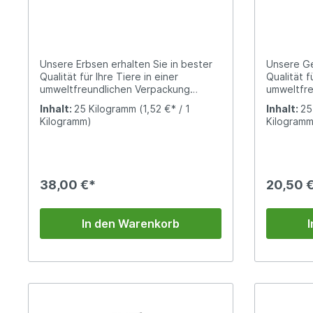
Unsere Erbsen erhalten Sie in bester
Unsere Ge
Qualität für Ihre Tiere in einer
Qualität f
umweltfreundlichen Verpackung
umweltfre
(Papiersack).Mit ihrem hohen Energie-
(Papiersac
Inhalt:
25 Kilogramm
(1,52 €* / 1
Inhalt:
25
und Proteingehalt sind Erbsen eine
kohlenhyd
Kilogramm)
Kilogramm
sinnvolle Alternative zu Körnermais
alle Gefl
und Sojaschrot. Erbsen kommen zum
Hähnchen,
Einsatz bei der Fütterung von
Legehenne
Geflügel, Tauben, Schweinen und
empfehle
Rindern
38,00 €*
20,50 
In den Warenkorb