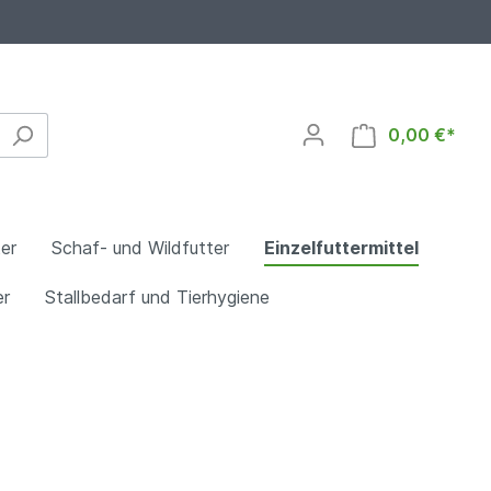
0,00 €*
er
Schaf- und Wildfutter
Einzelfuttermittel
er
Stallbedarf und Tierhygiene
erdefutter
er
Straußenfutter
Pferdefutter ohne Hafer
Alpakafutter
Hafer
Sommerfutter
Mineralfutter für Pferde