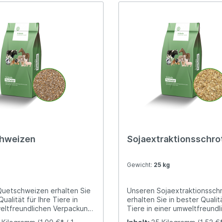
hweizen
Sojaextraktionsschro
Gewicht:
25 kg
uetschweizen erhalten Sie
Unseren Sojaextraktionssch
Qualität für Ihre Tiere in
erhalten Sie in bester Qualitä
eltfreundlichen Verpackung
Tiere in einer umweltfreundl
ck).Der Weizen stammt aus
Verpackung