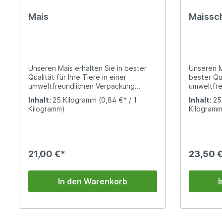
Mais
Maissc
Unseren Mais erhalten Sie in bester
Unseren M
Qualität für Ihre Tiere in einer
bester Qua
umweltfreundlichen Verpackung
umweltfre
(Papiersack).Enten, Gänse und
(Papiersa
Inhalt:
25 Kilogramm
(0,84 €* / 1
Inhalt:
25
Tauben fressen den Futtermais gern.
z. B. für
Kilogramm)
Kilogramm
Er kann auch Pferden verfüttert
Pferde, F
werden, allerdings nicht in zu großen
natürlich
Mengen. In der Schweinemast kommt
Energiezu
Mais ebenfalls zum Einsatz.
21,00 €*
23,50 
In den Warenkorb