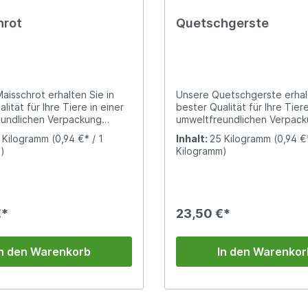
hrot
Quetschgerste
aisschrot erhalten Sie in
Unsere Quetschgerste erhalt
lität für Ihre Tiere in einer
bester Qualität für Ihre Tiere
undlichen Verpackung
umweltfreundlichen Verpac
ck).Fein gemahlen als Futter
(Papiersack). Dieses
 Kilogramm
(0,94 €* / 1
Inhalt:
25 Kilogramm
(0,94 €*
 Geflügel, Tauben, Schweine,
Futterergänzungsmittel ist f
)
Kilogramm)
ische und andere Tiere zur
Rinder, Schafe und Schwein
en Steigerung der
geeignet. Quetschgerste is
fuhr.
rohfaserarm und leichter ver
als das ganze Korn. Im Vergl
Hafer ist Quetschgerste zu
€*
23,50 €*
proteinärmer.
In den Warenkorb
In den Warenkor