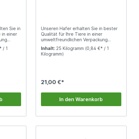
ten Sie in
Unseren Hafer erhalten Sie in bester
 in einer
Qualität für Ihre Tiere in einer
kung
umweltfreundlichen Verpackung
wird aus
(Papiersack).Vorwiegend Pferden wird
 / 1
Inhalt:
25 Kilogramm
(0,84 €* / 1
gestellt.
Hafer gefüttert. Dabei ist der Stärke-,
Kilogramm)
kornmehl
Fett- und im Vergleich zu übrigen
wertvollen
Getreidearten mit ca. 10 % hohe
rch das
Rohfasergehalt (Ballaststoffe)
bestimmend.
21,00 €*
b
In den Warenkorb