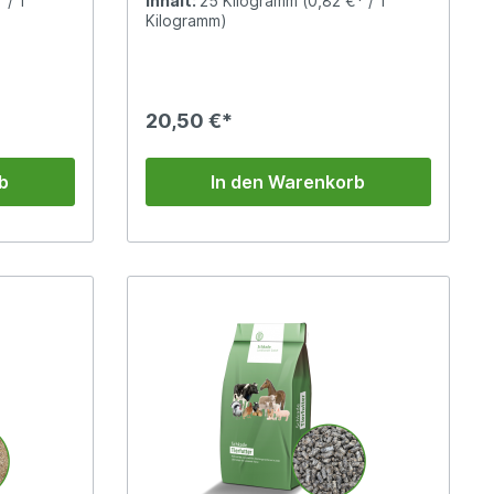
 / 1
Inhalt:
25 Kilogramm
(0,82 €* / 1
sschrot
kohlenhydratreiches Futtermittel für
Kilogramm)
. Es ist
alle Geflügelarten. Zur Mast von
ür Hühner,
Hähnchen, für die Haltung von
Legehennen sowie Puten ist Gerste
empfehlenswert.
20,50 €*
b
In den Warenkorb