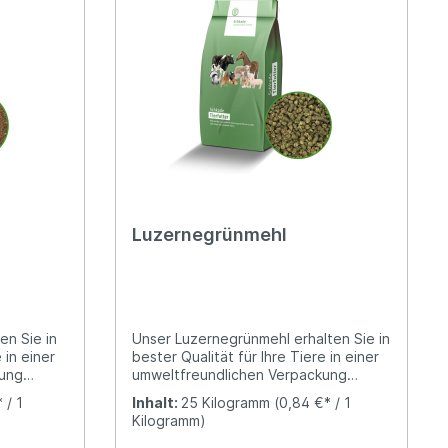
Luzernegrünmehl
en Sie in
Unser Luzernegrünmehl erhalten Sie in
 in einer
bester Qualität für Ihre Tiere in einer
kung
umweltfreundlichen Verpackung
sfertig.
(Papiersack).Das Luzernegrünmehl
 / 1
Inhalt:
25 Kilogramm
(0,84 €* / 1
kuchenmehl
wird als Protein-, Rohfaser- und
Kilogramm)
liken
Pigmentstoffquelle für die Rinder-,
auf
Schweine-, Geflügel-, Pferde- und