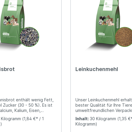
isbrot
Leinkuchenmehl
nisbrot enthält wenig Fett,
Unser Leinkuchenmehl erhalt
l Zucker (30 - 50 %). Es ist
bester Qualität für Ihre Tiere
alcium, Kalium, Eisen,
umweltfreundlichen Verpac
A + B, Kohlenhydrate und
(Papiersack).Es ist fütterung
 Kilogramm
(1,84 €* / 1
Inhalt:
30 Kilogramm
(1,35 €*
ffe.Pferde und Nager lieben
Bei Pferden sorgt das Lein
)
Kilogramm)
chen Geschmack.
für glänzendes Fell. Nach Ko
rot wirkt unterstützend auf
unterstützt Leinkuchenmehl 